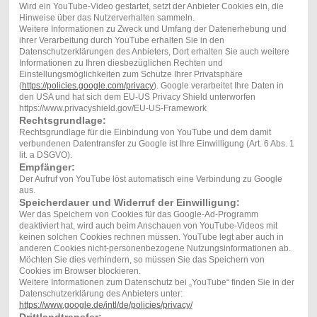
Wird ein YouTube-Video gestartet, setzt der Anbieter Cookies ein, die
Hinweise über das Nutzerverhalten sammeln.
Weitere Informationen zu Zweck und Umfang der Datenerhebung und
ihrer Verarbeitung durch YouTube erhalten Sie in den
Datenschutzerklärungen des Anbieters, Dort erhalten Sie auch weitere
Informationen zu Ihren diesbezüglichen Rechten und
Einstellungsmöglichkeiten zum Schutze Ihrer Privatsphäre
(
https://policies.google.com/privacy
). Google verarbeitet Ihre Daten in
den USA und hat sich dem EU-US Privacy Shield unterworfen
https://www.privacyshield.gov/EU-US-Framework
Rechtsgrundlage:
Rechtsgrundlage für die Einbindung von YouTube und dem damit
verbundenen Datentransfer zu Google ist Ihre Einwilligung (Art. 6 Abs. 1
lit. a DSGVO).
Empfänger:
Der Aufruf von YouTube löst automatisch eine Verbindung zu Google
aus.
Speicherdauer und Widerruf der Einwilligung:
Wer das Speichern von Cookies für das Google-Ad-Programm
deaktiviert hat, wird auch beim Anschauen von YouTube-Videos mit
keinen solchen Cookies rechnen müssen. YouTube legt aber auch in
anderen Cookies nicht-personenbezogene Nutzungsinformationen ab.
Möchten Sie dies verhindern, so müssen Sie das Speichern von
Cookies im Browser blockieren.
Weitere Informationen zum Datenschutz bei „YouTube“ finden Sie in der
Datenschutzerklärung des Anbieters unter:
https://www.google.de/intl/de/policies/privacy/
Drittlandtransfer: