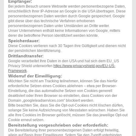
Empfänger:
Bei jedem Besuch unsere Webseite werden personenbezogene Daten,
einschließlich Ihrer IP-Adresse an Google in die USA übertragen. Diese
personenbezogenen Daten werden durch Google gespeichert. Google
gibt diese über das technische Verfahren erhobenen
personenbezogenen Daten unter Umständen an Dritte weiter.
Unser Unternehmen enthält keine Informationen von Google, mittels
derer die betroffene Person identifiziert werden könnte.
Speicherdauer:
Diese Cookies verlieren nach 30 Tagen ihre Gültigkeit und dienen nicht
der persönlichen Identifizierung.
Drittlandtransfer:
Google verarbeitet Ihre Daten in den USA und hat sich dem EU_US
Privacy Shield unterworfen
https://www.privacyshield.gov/EU-US-
Framework
.
Widerruf der Einwilligung:
Möchten Sie nicht am Tracking teilnehmen, können Sie das hierfür
erforderliche Setzen eines Cookies ablehnen – etwa per Browser-
Einstellung, die das automatische Setzen von Cookies generell
deaktiviert oder Ihren Browser so einstellen, dass Cookies von der
Domain „googleleadservices.com“ blockiert werden.
Bitte beachten Sie, dass Sie die Opt-out-Cookies nicht löschen dürfen,
solange Sie keine Aufzeichnung von Messdaten wünschen. Haben Sie
alle Ihre Cookies im Browser gelöscht, müssen Sie das jeweilige Opt-out
Cookie erneut setzen.
Bereitstellung vorgeschrieben oder erforderlich:
Die Bereitstellung Ihrer personenbezogenen Daten erfolgt freiwillig,
allein auf Basis Ihrer Einwilligung. Sofern Sie den Zugriff unterbinden,