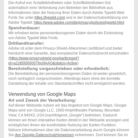
Der Aufruf von Scriptbibliotheken oder Schriftbibliotheken löst
automatisch eine Verbindung zum Betreiber der Bibliothek aus.
Informationen über die Nutzung Ihrer Daten durch Adobe Typekit Web
Fonts Sie unter
https://typekit.com/
und in der Datenschutzerklärung von
Adobe Typekit:
https://www.adobe.com/de/privacy/policies/typekit.html
.
Speicherdauer:
Wir erheben keine personenbezogenen Daten durch die Einbindung
von Adobe Typekit Web Fonts.
Drittlandtransfer:
Adobe ist unter dem Privacy-Shield-Abkommen zertifiziert und bietet
hierdurch eine Garantie, das europäische Datenschutzrecht einzuhalten
(
https://www.privacyshield.gov/participant?
id=a2zt0000000TNo9AAG&status=Active
).
Bereitstellung vorgeschrieben oder erforderlich:
Die Bereitstellung der personenbezogenen Daten ist weder gesetzlich,
noch vertraglich vorgeschrieben. Allerdings kann ohne die korrekte
Darstellung der Inhalte von Standardschriften nicht ermöglicht werden.
Verwendung von Google Maps
Art und Zweck der Verarbeitung:
Auf dieser Webseite nutzen wir das Angebot von Google Maps. Google
Maps wird von Google LLC, 1600 Amphitheatre Parkway, Mountain
View, CA 94043, USA (nachfolgend „Google“) betrieben. Dadurch
können wir Ihnen interaktive Karten direkt in der Webseite anzeigen und
ermöglichen Ihnen die komfortable Nutzung der Karten-Funktion.
Nähere Informationen über die Datenverarbeitung durch Google können
Sie
den Google-Datenschutzhinweisen
entnehmen. Dort können Sie im