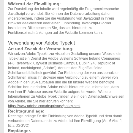
Widerruf der Einwilligung:
Zur Darstellung der Inhalte wird regelmäßig die Programmiersprache
JavaScript verwendet. Sie können der Datenverarbeitung daher
widersprechen, indem Sie die Ausführung von JavaScript in Ihrem
Browser deaktivieren oder einen Einbindung JavaScript-Blocker
installieren. Bitte beachten Sie, dass es hierdurch zu
Funktionseinschränkungen auf der Website kommen kann.
Verwendung von Adobe Typekit
Art und Zweck der Verarbeitung:
Wir setzen Adobe Typekit zur visuellen Gestaltung unserer Website ein.
Typekit ist ein Dienst der Adobe Systems Software Ireland Companies
(4-6 Riverwalk, Citywest Business Campus, Dublin 24, Republic of
Ireland; nachfolgend „Adobe“), der uns den Zugriff auf eine
Schriftartenbibliothek gewährt. Zur Einbindung der von uns benutzten
Schriftarten, muss Ihr Browser eine Verbindung zu einem Server von
Adobe in den USA aufbauen und die für unsere Website benötigte
Schriftart herunterladen. Adobe erhält hierdurch die Information, dass
von Ihrer IP-Adresse unsere Website aufgerufen wurde. Weitere
Informationen zu Adobe Typekit finden Sie in den Datenschutzhinweisen
von Adobe, die Sie hier abrufen können:
https://www.adobe.com/de/privacy/policy.html
Rechtsgrundlage:
Rechtsgrundlage für die Einbindung von Adobe Typekit und dem damit
verbundenen Datentransfer zu Adobe ist Ihre Einwilligung (Art. 6 Abs. 1
lit. a DSGVO).
Empfänger: