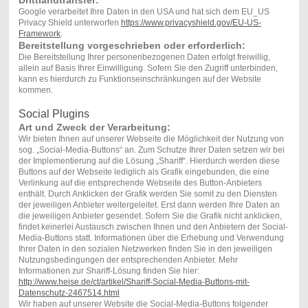
Google verarbeitet Ihre Daten in den USA und hat sich dem EU_US
Privacy Shield unterworfen
https://www.privacyshield.gov/EU-US-
Framework
.
Bereitstellung vorgeschrieben oder erforderlich:
Die Bereitstellung Ihrer personenbezogenen Daten erfolgt freiwillig,
allein auf Basis Ihrer Einwilligung. Sofern Sie den Zugriff unterbinden,
kann es hierdurch zu Funktionseinschränkungen auf der Website
kommen.
Social Plugins
Art und Zweck der Verarbeitung:
Wir bieten Ihnen auf unserer Webseite die Möglichkeit der Nutzung von
sog. „Social-Media-Buttons“ an. Zum Schutze Ihrer Daten setzen wir bei
der Implementierung auf die Lösung „Shariff“. Hierdurch werden diese
Buttons auf der Webseite lediglich als Grafik eingebunden, die eine
Verlinkung auf die entsprechende Webseite des Button-Anbieters
enthält. Durch Anklicken der Grafik werden Sie somit zu den Diensten
der jeweiligen Anbieter weitergeleitet. Erst dann werden Ihre Daten an
die jeweiligen Anbieter gesendet. Sofern Sie die Grafik nicht anklicken,
findet keinerlei Austausch zwischen Ihnen und den Anbietern der Social-
Media-Buttons statt. Informationen über die Erhebung und Verwendung
Ihrer Daten in den sozialen Netzwerken finden Sie in den jeweiligen
Nutzungsbedingungen der entsprechenden Anbieter. Mehr
Informationen zur Shariff-Lösung finden Sie hier:
http://www.heise.de/ct/artikel/Shariff-Social-Media-Buttons-mit-
Datenschutz-2467514.html
Wir haben auf unserer Website die Social-Media-Buttons folgender