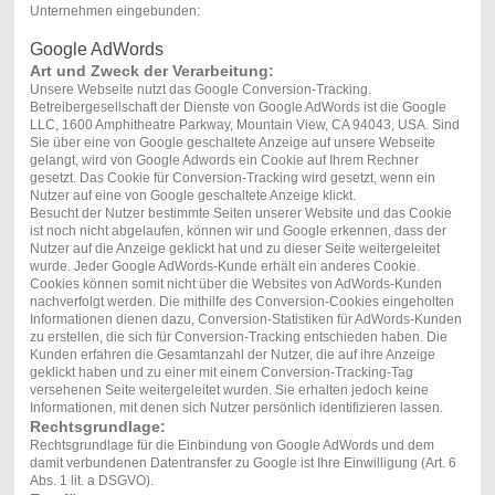
Unternehmen eingebunden:
Google AdWords
Art und Zweck der Verarbeitung:
Unsere Webseite nutzt das Google Conversion-Tracking.
Betreibergesellschaft der Dienste von Google AdWords ist die Google
LLC, 1600 Amphitheatre Parkway, Mountain View, CA 94043, USA. Sind
Sie über eine von Google geschaltete Anzeige auf unsere Webseite
gelangt, wird von Google Adwords ein Cookie auf Ihrem Rechner
gesetzt. Das Cookie für Conversion-Tracking wird gesetzt, wenn ein
Nutzer auf eine von Google geschaltete Anzeige klickt.
Besucht der Nutzer bestimmte Seiten unserer Website und das Cookie
ist noch nicht abgelaufen, können wir und Google erkennen, dass der
Nutzer auf die Anzeige geklickt hat und zu dieser Seite weitergeleitet
wurde. Jeder Google AdWords-Kunde erhält ein anderes Cookie.
Cookies können somit nicht über die Websites von AdWords-Kunden
nachverfolgt werden. Die mithilfe des Conversion-Cookies eingeholten
Informationen dienen dazu, Conversion-Statistiken für AdWords-Kunden
zu erstellen, die sich für Conversion-Tracking entschieden haben. Die
Kunden erfahren die Gesamtanzahl der Nutzer, die auf ihre Anzeige
geklickt haben und zu einer mit einem Conversion-Tracking-Tag
versehenen Seite weitergeleitet wurden. Sie erhalten jedoch keine
Informationen, mit denen sich Nutzer persönlich identifizieren lassen.
Rechtsgrundlage:
Rechtsgrundlage für die Einbindung von Google AdWords und dem
damit verbundenen Datentransfer zu Google ist Ihre Einwilligung (Art. 6
Abs. 1 lit. a DSGVO).