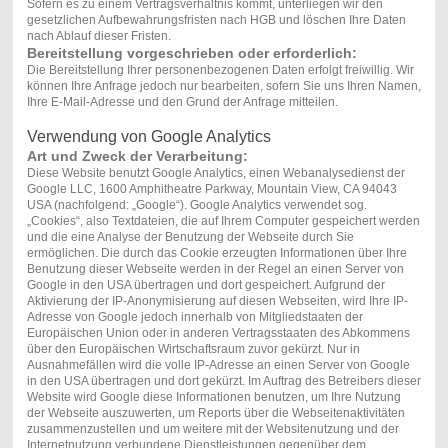
Sofern es zu einem Vertragsverhältnis kommt, unterliegen wir den
gesetzlichen Aufbewahrungsfristen nach HGB und löschen Ihre Daten
nach Ablauf dieser Fristen.
Bereitstellung vorgeschrieben oder erforderlich:
Die Bereitstellung Ihrer personenbezogenen Daten erfolgt freiwillig. Wir
können Ihre Anfrage jedoch nur bearbeiten, sofern Sie uns Ihren Namen,
Ihre E-Mail-Adresse und den Grund der Anfrage mitteilen.
Verwendung von Google Analytics
Art und Zweck der Verarbeitung:
Diese Website benutzt Google Analytics, einen Webanalysedienst der
Google LLC, 1600 Amphitheatre Parkway, Mountain View, CA 94043
USA (nachfolgend: „Google“). Google Analytics verwendet sog.
„Cookies“, also Textdateien, die auf Ihrem Computer gespeichert werden
und die eine Analyse der Benutzung der Webseite durch Sie
ermöglichen. Die durch das Cookie erzeugten Informationen über Ihre
Benutzung dieser Webseite werden in der Regel an einen Server von
Google in den USA übertragen und dort gespeichert. Aufgrund der
Aktivierung der IP-Anonymisierung auf diesen Webseiten, wird Ihre IP-
Adresse von Google jedoch innerhalb von Mitgliedstaaten der
Europäischen Union oder in anderen Vertragsstaaten des Abkommens
über den Europäischen Wirtschaftsraum zuvor gekürzt. Nur in
Ausnahmefällen wird die volle IP-Adresse an einen Server von Google
in den USA übertragen und dort gekürzt. Im Auftrag des Betreibers dieser
Website wird Google diese Informationen benutzen, um Ihre Nutzung
der Webseite auszuwerten, um Reports über die Webseitenaktivitäten
zusammenzustellen und um weitere mit der Websitenutzung und der
Internetnutzung verbundene Dienstleistungen gegenüber dem