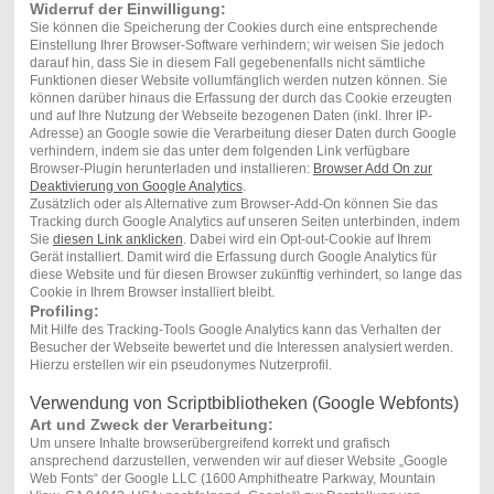
Widerruf der Einwilligung:
Sie können die Speicherung der Cookies durch eine entsprechende
Einstellung Ihrer Browser-Software verhindern; wir weisen Sie jedoch
darauf hin, dass Sie in diesem Fall gegebenenfalls nicht sämtliche
Funktionen dieser Website vollumfänglich werden nutzen können. Sie
können darüber hinaus die Erfassung der durch das Cookie erzeugten
und auf Ihre Nutzung der Webseite bezogenen Daten (inkl. Ihrer IP-
Adresse) an Google sowie die Verarbeitung dieser Daten durch Google
verhindern, indem sie das unter dem folgenden Link verfügbare
Browser-Plugin herunterladen und installieren:
Browser Add On zur
Deaktivierung von Google Analytics
.
Zusätzlich oder als Alternative zum Browser-Add-On können Sie das
Tracking durch Google Analytics auf unseren Seiten unterbinden, indem
Sie
diesen Link anklicken
. Dabei wird ein Opt-out-Cookie auf Ihrem
Gerät installiert. Damit wird die Erfassung durch Google Analytics für
diese Website und für diesen Browser zukünftig verhindert, so lange das
Cookie in Ihrem Browser installiert bleibt.
Profiling:
Mit Hilfe des Tracking-Tools Google Analytics kann das Verhalten der
Besucher der Webseite bewertet und die Interessen analysiert werden.
Hierzu erstellen wir ein pseudonymes Nutzerprofil.
Verwendung von Scriptbibliotheken (Google Webfonts)
Art und Zweck der Verarbeitung:
Um unsere Inhalte browserübergreifend korrekt und grafisch
ansprechend darzustellen, verwenden wir auf dieser Website „Google
Web Fonts“ der Google LLC (1600 Amphitheatre Parkway, Mountain