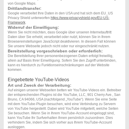
von Google Maps.
Drittlandtransfer:
Google verarbeitet Ihre Daten in den USA und hat sich dem EU_US
Privacy Shield unterworfen
https://www.privacyshield.gov/EU-US-
Framework
.
Widerruf der Einwilligung:
Wenn Sie nicht möchten, dass Google über unseren Internetauftritt
Daten über Sie erhebt, verarbeitet oder nutzt, können Sie in Ihrem
Browsereinstellungen JavaScript deaktivieren. In diesem Fall können
Sie unsere Webseite jedoch nicht oder nur eingeschränkt nutzen.
Bereitstellung vorgeschrieben oder erforderlich:
Die Bereitstellung Ihrer personenbezogenen Daten erfolgt freiwillig,
allein auf Basis Ihrer Einwilligung. Sofern Sie den Zugriff unterbinden,
kann es hierdurch zu Funktionseinschränkungen auf der Website
kommen.
Eingebettete YouTube-Videos
Art und Zweck der Verarbeitung:
Auf einigen unserer Webseiten betten wir YouTube-Videos ein. Betreiber
der entsprechenden Plugins ist die YouTube, LLC, 901 Cherry Ave., San
Bruno, CA 94066, USA (nachfolgend „YouTube“). Wenn Sie eine Seite
mit dem YouTube-Plugin besuchen, wird eine Verbindung zu Servern
von YouTube hergestellt. Dabei wird YouTube mitgeteilt, welche Seiten
Sie besuchen. Wenn Sie in Ihrem YouTube-Account eingeloggt sind,
kann YouTube Ihr Surfverhalten Ihnen persönlich zuzuordnen. Dies
verhindern Sie, indem Sie sich vorher aus Ihrem YouTube-Account
ausloggen.