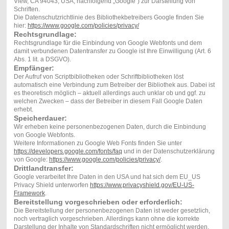
View, CA 94043, USA; nachfolgend „Google“) zur Darstellung von
Schriften.
Die Datenschutzrichtlinie des Bibliothekbetreibers Google finden Sie
hier:
https://www.google.com/policies/privacy/
Rechtsgrundlage:
Rechtsgrundlage für die Einbindung von Google Webfonts und dem
damit verbundenen Datentransfer zu Google ist Ihre Einwilligung (Art. 6
Abs. 1 lit. a DSGVO).
Empfänger:
Der Aufruf von Scriptbibliotheken oder Schriftbibliotheken löst
automatisch eine Verbindung zum Betreiber der Bibliothek aus. Dabei ist
es theoretisch möglich – aktuell allerdings auch unklar ob und ggf. zu
welchen Zwecken – dass der Betreiber in diesem Fall Google Daten
erhebt.
Speicherdauer:
Wir erheben keine personenbezogenen Daten, durch die Einbindung
von Google Webfonts.
Weitere Informationen zu Google Web Fonts finden Sie unter
https://developers.google.com/fonts/faq
und in der Datenschutzerklärung
von Google:
https://www.google.com/policies/privacy/
.
Drittlandtransfer:
Google verarbeitet Ihre Daten in den USA und hat sich dem EU_US
Privacy Shield unterworfen
https://www.privacyshield.gov/EU-US-
Framework
.
Bereitstellung vorgeschrieben oder erforderlich:
Die Bereitstellung der personenbezogenen Daten ist weder gesetzlich,
noch vertraglich vorgeschrieben. Allerdings kann ohne die korrekte
Darstellung der Inhalte von Standardschriften nicht ermöglicht werden.